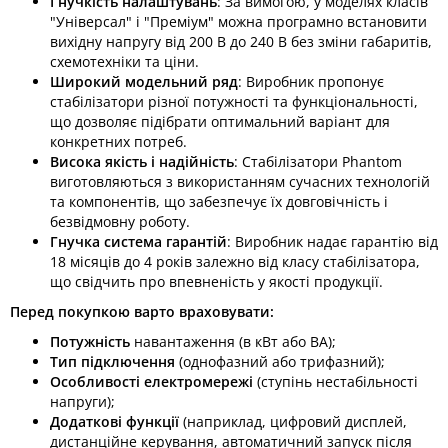
Гнучкість налаштувань
: За вимогою, у моделях класів
"Універсал" і "Преміум" можна програмно встановити
вихідну напругу від 200 В до 240 В без зміни габаритів,
схемотехніки та ціни. ​
Широкий модельний ряд
: Виробник пропонує
стабілізатори різної потужності та функціональності,
що дозволяє підібрати оптимальний варіант для
конкретних потреб.​
Висока якість і надійність
: Стабілізатори Phantom
виготовляються з використанням сучасних технологій
та компонентів, що забезпечує їх довговічність і
безвідмовну роботу.​
Гнучка система гарантій
: Виробник надає гарантію від
18 місяців до 4 років залежно від класу стабілізатора,
що свідчить про впевненість у якості продукції. ​
Перед покупкою варто враховувати:
Потужність
навантаження (в кВт або ВА);
Тип підключення
(однофазний або трифазний);
Особливості електромережі
(ступінь нестабільності
напруги);
Додаткові функції
(наприклад, цифровий дисплей,
дистанційне керування, автоматичний запуск після