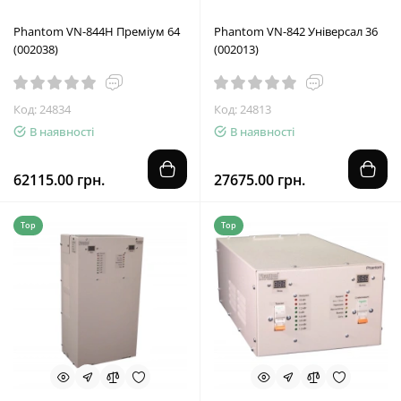
Phantom VN-844Н Преміум 64
Phantom VN-842 Універсал 36
(002038)
(002013)
Код: 24834
Код: 24813
В наявності
В наявності
62115.00 грн.
27675.00 грн.
Top
Top