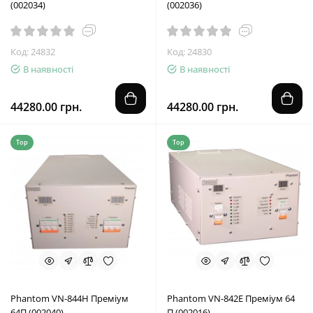
(002034)
(002036)
Код: 24832
Код: 24830
В наявності
В наявності
44280.00 грн.
44280.00 грн.
Top
Top
Phantom VN-844Н Преміум
Phantom VN-842E Преміум 64
64П (002040)
П (002016)