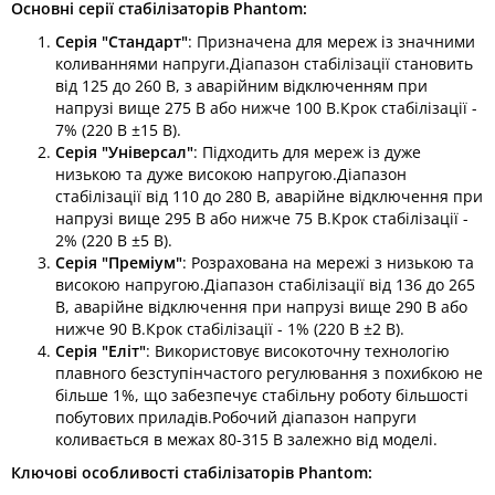
Основні серії стабілізаторів Phantom:
Серія "Стандарт"
: Призначена для мереж із значними
коливаннями напруги.Діапазон стабілізації становить
від 125 до 260 В, з аварійним відключенням при
напрузі вище 275 В або нижче 100 В.Крок стабілізації -
7% (220 В ±15 В). ​
Серія "Універсал"
: Підходить для мереж із дуже
низькою та дуже високою напругою.Діапазон
стабілізації від 110 до 280 В, аварійне відключення при
напрузі вище 295 В або нижче 75 В.Крок стабілізації -
2% (220 В ±5 В). ​
Серія "Преміум"
: Розрахована на мережі з низькою та
високою напругою.Діапазон стабілізації від 136 до 265
В, аварійне відключення при напрузі вище 290 В або
нижче 90 В.Крок стабілізації - 1% (220 В ±2 В). ​
Серія "Еліт"
: Використовує високоточну технологію
плавного безступінчастого регулювання з похибкою не
більше 1%, що забезпечує стабільну роботу більшості
побутових приладів.Робочий діапазон напруги
коливається в межах 80-315 В залежно від моделі. ​
Ключові особливості стабілізаторів Phantom: