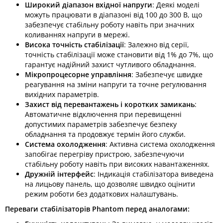
Широкий діапазон вхідної напруги
: Деякі моделі
можуть працювати в діапазоні від 100 до 300 В, що
забезпечує стабільну роботу навіть при значних
коливаннях напруги в мережі. ​
Висока точність стабілізації
: Залежно від серії,
точність стабілізації може становити від 1% до 7%, що
гарантує надійний захист чутливого обладнання. ​
Мікропроцесорне управління
: Забезпечує швидке
реагування на зміни напруги та точне регулювання
вихідних параметрів. ​
Захист від перевантажень і коротких замикань
:
Автоматичне відключення при перевищенні
допустимих параметрів забезпечує безпеку
обладнання та продовжує термін його служби. ​
Система охолодження
: Активна система охолодження
запобігає перегріву пристрою, забезпечуючи
стабільну роботу навіть при високих навантаженнях. ​
Дружній інтерфейс
: Індикація стабілізатора виведена
на лицьову панель, що дозволяє швидко оцінити
режим роботи без додаткових налаштувань. ​
Переваги стабілізаторів Phantom перед аналогами: