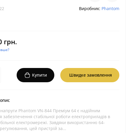
22
Виробник:
Phantom
0 грн.
евше?
Купити
Швидке замовлення
 опис
р напруги Phantom VN-844 Преміум 64 є надійним
я забезпечення стабільної роботи електроприладів в
більної електромережі. Завдяки використанню 64-
регулювання, цей пристрій за...