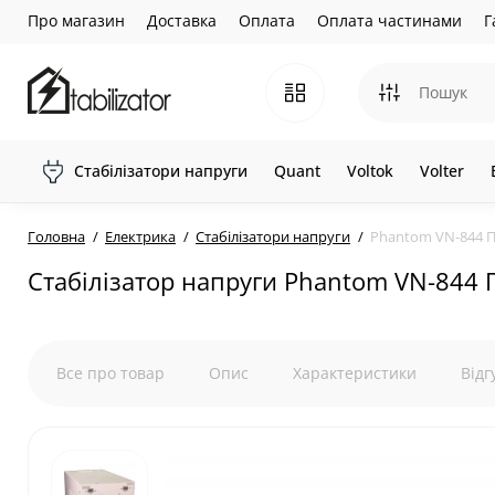
Про магазин
Доставка
Оплата
Оплата частинами
Г
Стабілізатори напруги
Quant
Voltok
Volter
Головна
Електрика
Стабілізатори напруги
Phantom VN-844 П
Стабілізатор напруги Phantom VN-844 
Все про товар
Опис
Характеристики
Відг