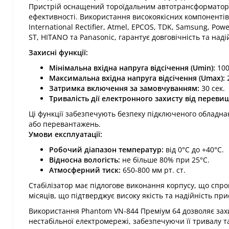
Пристрій оснащений тороїдальним автотрансформатор
ефективності. Використання високоякісних компонентів 
International Rectifier, Atmel, EPCOS, TDK, Samsung, Pow
ST, HITANO та Panasonic, гарантує довговічність та надій
Захисні функції:
Мінімальна вхідна напруга відсічення (Umin):
100 
Максимальна вхідна напруга відсічення (Umax):
2
Затримка включення за замовчуванням:
30 сек.​
Тривалість дії електронного захисту від переви
Ці функції забезпечують безпеку підключеного обладн
або перевантажень.​
Умови експлуатації:
Робочий діапазон температур:
від 0°C до +40°C.​
Відносна вологість:
не більше 80% при 25°C.​
Атмосферний тиск:
650-800 мм рт. ст.​
Стабілізатор має підлогове виконання корпусу, що спр
місяців, що підтверджує високу якість та надійність при
Використання Phantom VN-844 Преміум 64 дозволяє захи
нестабільної електромережі, забезпечуючи її тривалу т