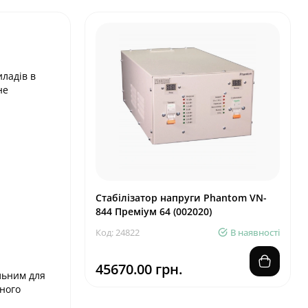
ладів в
не
Стабілізатор напруги Phantom VN-
844 Преміум 64 (002020)
Код: 24822
В наявності
45670.00 грн.
льним для
еного