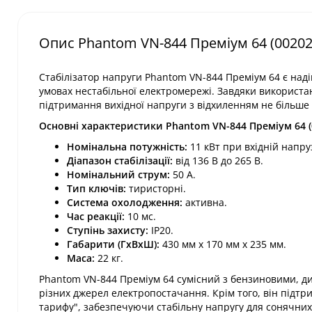
Опис Phantom VN-844 Преміум 64 (00202
​Стабілізатор напруги Phantom VN-844 Преміум 64 є на
умовах нестабільної електромережі. Завдяки використ
підтримання вихідної напруги з відхиленням не більше 
Основні характеристики Phantom VN-844 Преміум 64 (
Номінальна потужність:
11 кВт при вхідній напрузі
Діапазон стабілізації:
від 136 В до 265 В.​
Номінальний струм:
50 А.​
Тип ключів:
тиристорні.​
Система охолодження:
активна.​
Час реакції:
10 мс.​
Ступінь захисту:
IP20.​
Габарити (ГхВхШ):
430 мм x 170 мм x 235 мм.​
Маса:
22 кг.​
Phantom VN-844 Преміум 64 сумісний з бензиновими, д
різних джерел електропостачання. Крім того, він підтр
тарифу", забезпечуючи стабільну напругу для сонячних 