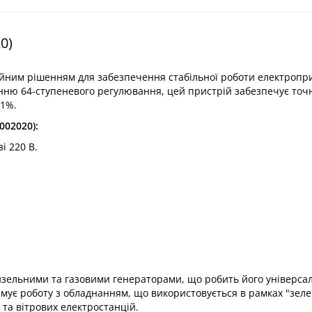
0)
дійним рішенням для забезпечення стабільної роботи електропри
анню 64-ступеневого регулювання, цей пристрій забезпечує точ
1%.​
002020):
 220 В.​
изельними та газовими генераторами, що робить його універса
имує роботу з обладнанням, що використовується в рамках "зел
та вітрових електростанцій.​