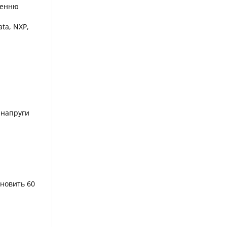
щенню
ata, NXP,
 напруги
ановить 60