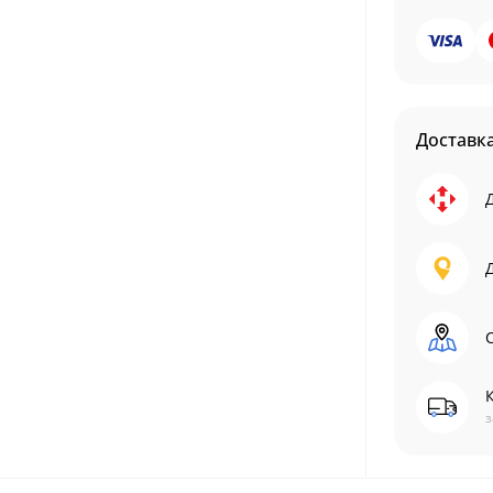
Доставк
С
з