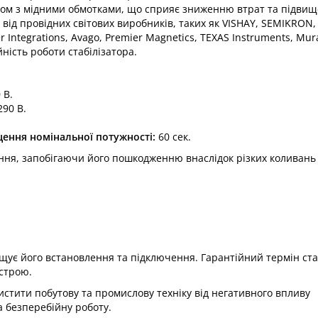
ом з мідними обмотками, що сприяє зниженню втрат та підви
від провідних світових виробників, таких як VISHAY, SEMIKRON,
er Integrations, Avago, Premier Magnetics, TEXAS Instruments, Mur
ність роботи стабілізатора.​
В.​
90 В.​
щення номінальної потужності:
60 сек.​
ання, запобігаючи його пошкодженню внаслідок різких коливань
ощує його встановлення та підключення. Гарантійний термін ст
строю.​
стити побутову та промислову техніку від негативного впливу
а безперебійну роботу.