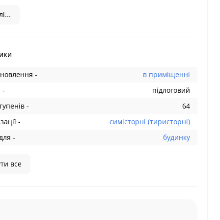
і...
ики
ановлення -
в приміщенні
 -
підлоговий
тупенів -
64
зації -
симісторні (тиристорні)
для -
будинку
ти все