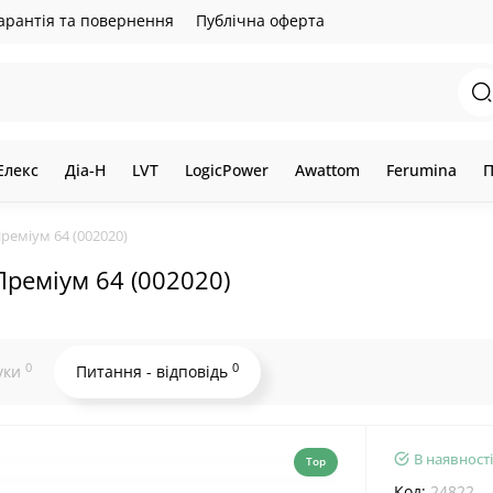
арантія та повернення
Публічна оферта
Елекс
Діа-Н
LVT
LogicPower
Awattom
Ferumina
П
реміум 64 (002020)
Преміум 64 (002020)
0
0
уки
Питання - відповідь
В наявності
Top
Код:
24822