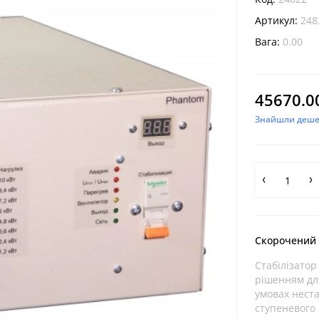
Артикул:
248
Вага:
0.00
45670.0
Знайшли деш
Скорочений
​Стабілізато
рішенням дл
умовах неста
ступеневого 