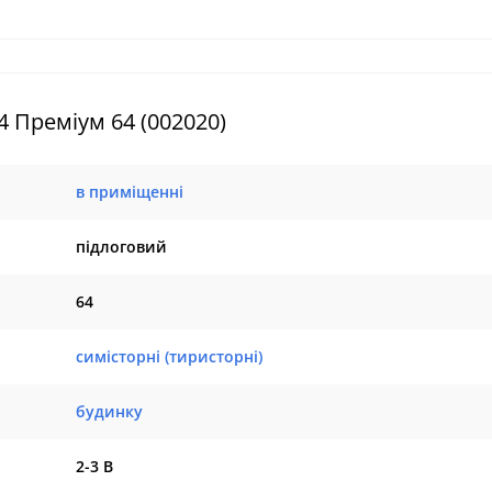
 Преміум 64 (002020)
в приміщенні
підлоговий
64
симісторні (тиристорні)
будинку
2-3 В