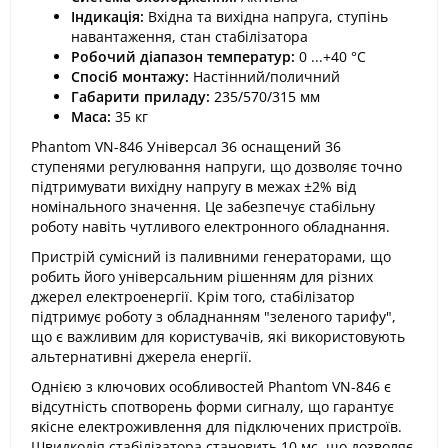
Індикація:
Вхідна та вихідна напруга, ступінь
навантаження, стан стабілізатора​
Робочий діапазон температур:
0 ...+40 °С​
Спосіб монтажу:
Настінний/поличний​
Габарити приладу:
235/570/315 мм​
Маса:
35 кг​
Phantom VN-846 Універсал 36 оснащений 36
ступенями регулювання напруги, що дозволяє точно
підтримувати вихідну напругу в межах ±2% від
номінального значення. Це забезпечує стабільну
роботу навіть чутливого електронного обладнання.​
Пристрій сумісний із паливними генераторами, що
робить його універсальним рішенням для різних
джерел електроенергії. Крім того, стабілізатор
підтримує роботу з обладнанням "зеленого тарифу",
що є важливим для користувачів, які використовують
альтернативні джерела енергії.​
Однією з ключових особливостей Phantom VN-846 є
відсутність спотворень форми сигналу, що гарантує
якісне електроживлення для підключених пристроїв.
Швидкодія стабілізатора становить 10 мс, що дозволяє