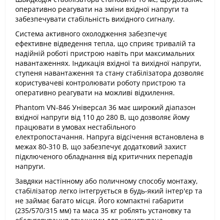
оперативно реагувати на зміни вхідної напруги та
забезпечувати стабільність вихідного сигналу.​
Система активного охолодження забезпечує
ефективне відведення тепла, що сприяє тривалій та
надійній роботі пристрою навіть при максимальних
навантаженнях. Індикація вхідної та вихідної напруги,
ступеня навантаження та стану стабілізатора дозволяє
користувачеві контролювати роботу пристрою та
оперативно реагувати на можливі відхилення.​
Phantom VN-846 Універсал 36 має широкий діапазон
вхідної напруги від 110 до 280 В, що дозволяє йому
працювати в умовах нестабільного
електропостачання. Напруга відсічення встановлена в
межах 80-310 В, що забезпечує додатковий захист
підключеного обладнання від критичних перепадів
напруги.​
Завдяки настінному або поличному способу монтажу,
стабілізатор легко інтегрується в будь-який інтер'єр та
не займає багато місця. Його компактні габарити
(235/570/315 мм) та маса 35 кг роблять установку та