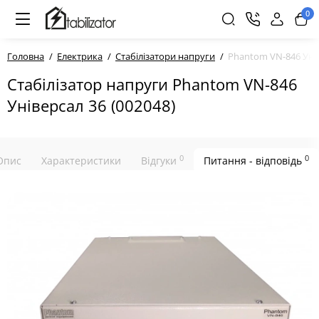
0
Головна
Електрика
Стабілізатори напруги
Phantom VN-846 Унів
Стабілізатор напруги Phantom VN-846
Універсал 36 (002048)
0
0
Опис
Характеристики
Відгуки
Питання - відповідь