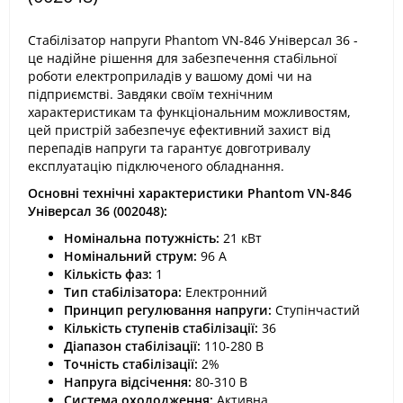
Стабілізатор напруги Phantom VN-846 Універсал 36 -
це надійне рішення для забезпечення стабільної
роботи електроприладів у вашому домі чи на
підприємстві. Завдяки своїм технічним
характеристикам та функціональним можливостям,
цей пристрій забезпечує ефективний захист від
перепадів напруги та гарантує довготривалу
експлуатацію підключеного обладнання.​
Основні технічні характеристики Phantom VN-846
Універсал 36 (002048):
Номінальна потужність:
21 кВт​
Номінальний струм:
96 А​
Кількість фаз:
1​
Тип стабілізатора:
Електронний​
Принцип регулювання напруги:
Ступінчастий​
Кількість ступенів стабілізації:
36​
Діапазон стабілізації:
110-280 В​
Точність стабілізації:
2%​
Напруга відсічення:
80-310 В​
Система охолодження:
Активна​