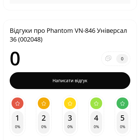
Відгуки про Phantom VN-846 Універсал
36 (002048)
0
0
Написати відгук
1
2
3
4
5
0%
0%
0%
0%
0%