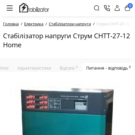
0
Головна
Електрика
Стабілізатори напруги
Струм СНТТ-27-12 
Стабілізатор напруги Струм СНТТ-27-12
Home
0
0
Опис
Характеристики
Відгуки
Питання - відповідь