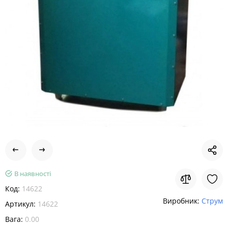
В наявності
Код:
14622
Виробник:
Струм
Артикул:
14622
Вага:
0.00