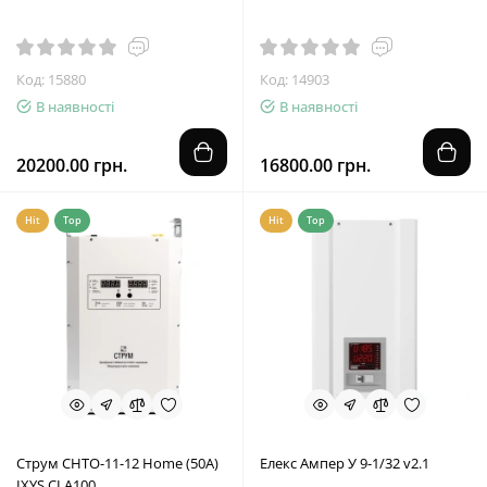
Код: 15880
Код: 14903
В наявності
В наявності
20200.00 грн.
16800.00 грн.
Hit
Top
Hit
Top
Струм СНТО-11-12 Home (50А)
Елекс Ампер У 9-1/32 v2.1
IXYS CLA100