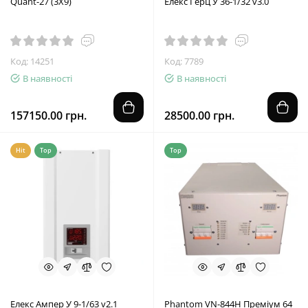
Quant-27 (3Х9)
Елекс Герц У 36-1/32 v3.0
Код: 14251
Код: 7789
В наявності
В наявності
157150.00 грн.
28500.00 грн.
Hit
Top
Top
Елекс Ампер У 9-1/63 v2.1
Phantom VN-844Н Преміум 64