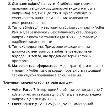
Діапазон вхідної напруги:
Стабілізатори повинні
працювати в широкому діапазоні вхідної напруги,
наприклад, від 120 В до 295 В, що забезпечує їх
ефективність навіть при значних коливаннях
електропостачання.​
Тип стабілізації:
Інверторні стабілізатори, такі як Volter
Parus-7, забезпечують безступінчасту стабілізацію
напруги з високою точністю (до 0.5%), що гарантує
надійний захист техніки.​
Тип охолодження:
Примусове охолодження за
допомогою вентиляторів забезпечує ефективне
відведення тепла, що продовжує термін служби
пристрою.​
Матеріал трансформатора:
Мідні трансформатори, як
у моделях Volter, мають кращу провідність та довший
термін служби порівняно з алюмінієвими.​
Популярні моделі стабілізаторів для дачі
Volter Parus-7:
Інверторний стабілізатор потужністю 7
кВт з точністю стабілізації 0.5% та діапазоном вхідної
напруги від 130 В до 330 В.​
Елекс АМПЕР у 12-1 / 25 (5500) v2.1:
Симісторний