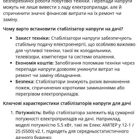
безперебійної роботи побутової техніки. Перепади напруги
можуть не лише вивести з ладу електроприлади, але й
спричинити значні фінансові витрати на їх ремонт чи
заміну.​
Чому варто встановити стабілізатор напруги на дачі?
Захист техніки:
Стабілізатори напруги забезпечують
стабільну подачу електроенергії, що особливо важливо
для чутливої техніки, такої як холодильники,
телевізори, комп'ютери та системи опалення.​
Економія коштів:
Запобігання поломкам техніки через
перепади напруги дозволяє уникнути витрат на
ремонт чи заміну обладнання.​
Безпека:
Стабілізатори знижують ризик виникнення
пожеж, спричинених короткими замиканнями або
перегрівом електроприладів.​
Ключові характеристики стабілізаторів напруги для дачі
Потужність:
Вибір стабілізатора залежить від сумарної
потужності електроприладів на дачі. Наприклад,
моделі потужністю 5.5 кВт, такі як Елекс АМПЕР у 12-1 /
25 (5500) v2.1, підходять для середньостатистичного
дачного будинку.​