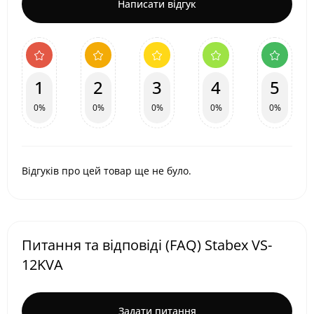
Написати відгук
1
2
3
4
5
0%
0%
0%
0%
0%
Відгуків про цей товар ще не було.
Питання та відповіді (FAQ) Stabex VS-
12KVA
Задати питання