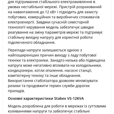
для підтримання стабільного електроживлення в
умовах нестабільної мережі. Пристрій розрахований
на навантаження до 12 кВт і підходить для захисту
побутових, комерційних та виробничих споживачів
електроенергії. Завдяки сучасній симісторній
технології керування модель забезпечує швидке
реагування на зміну параметрів мережі та підтримує
стабільну вихідну напругу для коректної роботи
підключеного обладнання.
Перепади напруги залишаються однією з
найпоширеніших причин виходу з ладу побутової
техніки та електроніки. Занадто низька або підвищена
напруга може негативно впливати на холодильники,
кондиціонери, котли опалення, насосні станції,
комп’ютерну техніку та інше обладнання.
Використання стабілізатора дозволяє мінімізувати
ризики та продовжити термін служби дорогих
приладів.
Основні характеристики Stabex VS-12KVA
Модель розроблена для роботи в мережах із суттєвими
коливаннями напруги та забезпечує стабільні