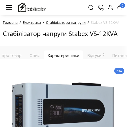
0
Головна
Електрика
Стабілізатори напруги
Stabex VS-12KVA
Стабілізатор напруги Stabex VS-12KVA
0
е про товар
Опис
Характеристики
Відгуки
Питанн
New