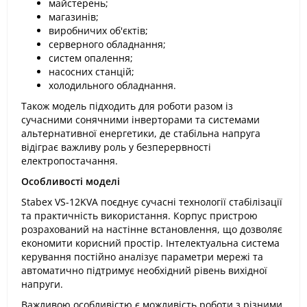
майстерень;
магазинів;
виробничих об'єктів;
серверного обладнання;
систем опалення;
насосних станцій;
холодильного обладнання.
Також модель підходить для роботи разом із
сучасними сонячними інверторами та системами
альтернативної енергетики, де стабільна напруга
відіграє важливу роль у безперервності
електропостачання.
Особливості моделі
Stabex VS-12KVA поєднує сучасні технології стабілізації
та практичність використання. Корпус пристрою
розрахований на настінне встановлення, що дозволяє
економити корисний простір. Інтелектуальна система
керування постійно аналізує параметри мережі та
автоматично підтримує необхідний рівень вихідної
напруги.
Важливою особливістю є можливість роботи з різними