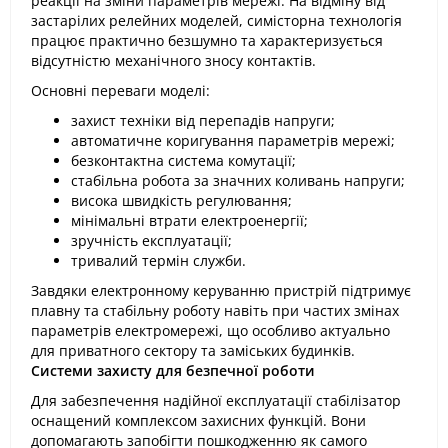
реакції на зміни параметрів мережі. На відміну від
застарілих релейних моделей, симісторна технологія
працює практично безшумно та характеризується
відсутністю механічного зносу контактів.
Основні переваги моделі:
захист техніки від перепадів напруги;
автоматичне коригування параметрів мережі;
безконтактна система комутації;
стабільна робота за значних коливань напруги;
висока швидкість регулювання;
мінімальні втрати електроенергії;
зручність експлуатації;
тривалий термін служби.
Завдяки електронному керуванню пристрій підтримує
плавну та стабільну роботу навіть при частих змінах
параметрів електромережі, що особливо актуально
для приватного сектору та заміських будинків.
Системи захисту для безпечної роботи
Для забезпечення надійної експлуатації стабілізатор
оснащений комплексом захисних функцій. Вони
допомагають запобігти пошкодженню як самого