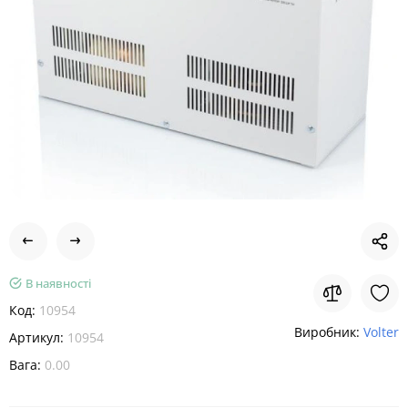
В наявності
Код:
10954
Виробник:
Volter
Артикул:
10954
Вага:
0.00