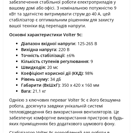
забезпечення стабільної роботи електроприладів у
вашому домі або офісі. З номінальною потужністю 9
кВт та здатністю витримувати струм до 40 А, цей
стабілізатор є оптимальним рішенням для захисту
вашої техніки від перепадів напруги.
Основні характеристики Volter 9с:
Діапазон вхідної напруги:
125-265 В
Вихідна напруга:
220 В
Точність стабілізації:
±6%
Кількість ступенів регулювання:
9
Швидкодія:
20 мс
Коефіцієнт корисної дії (ККД):
98%
Рівень шуму:
34 дБ
Габарити (ВхШхГ):
350 х 420 х 160 мм
Вага:
21,1 кг
Однією з ключових переваг Volter 9с є його безшумна
робота, досягнута завдяки унікальній системі
тепловідведення без використання вентиляторів. Це
забезпечує комфортне використання пристрою в будь-
яких приміщеннях без додаткового шумового фону.
Стабілізатор Volter 9с розроблений для роботи в