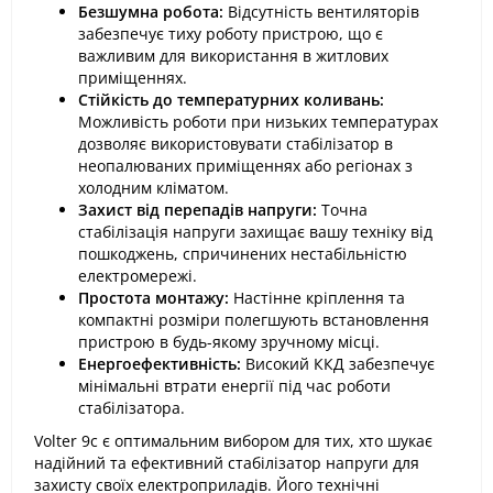
Безшумна робота:
Відсутність вентиляторів
забезпечує тиху роботу пристрою, що є
важливим для використання в житлових
приміщеннях.
Стійкість до температурних коливань:
Можливість роботи при низьких температурах
дозволяє використовувати стабілізатор в
неопалюваних приміщеннях або регіонах з
холодним кліматом.
Захист від перепадів напруги:
Точна
стабілізація напруги захищає вашу техніку від
пошкоджень, спричинених нестабільністю
електромережі.
Простота монтажу:
Настінне кріплення та
компактні розміри полегшують встановлення
пристрою в будь-якому зручному місці.
Енергоефективність:
Високий ККД забезпечує
мінімальні втрати енергії під час роботи
стабілізатора.
Volter 9с є оптимальним вибором для тих, хто шукає
надійний та ефективний стабілізатор напруги для
захисту своїх електроприладів. Його технічні