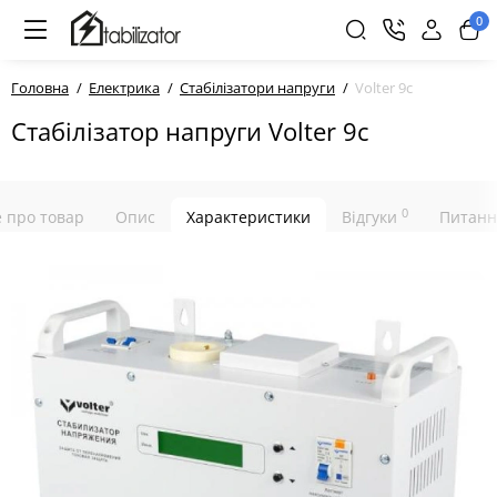
0
Головна
Електрика
Стабілізатори напруги
Volter 9с
Стабілізатор напруги Volter 9с
0
е про товар
Опис
Характеристики
Відгуки
Питанн