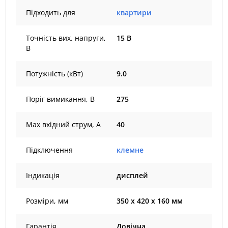
Підходить для
квартири
Точність вих. напруги,
15 В
В
Потужність (кВт)
9.0
Поріг вимикання, В
275
Max вхідний струм, А
40
Підключення
клемне
Індикація
дисплей
Розміри, мм
350 х 420 х 160 мм
Гарантія
Довічна