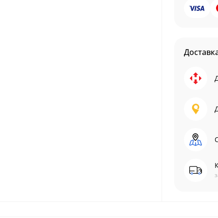
Доставк
С
з