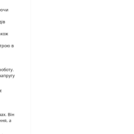
уючи
дів
акож
строю в
роботу.
напругу
є
ах. Він
ння, а