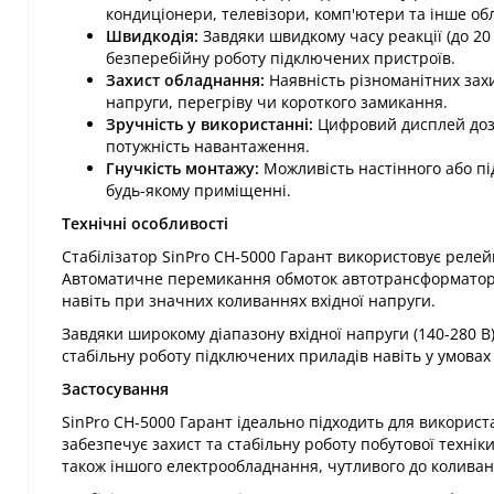
кондиціонери, телевізори, комп'ютери та інше обл
Швидкодія:
Завдяки швидкому часу реакції (до 20
безперебійну роботу підключених пристроїв.​
Захист обладнання:
Наявність різноманітних зах
напруги, перегріву чи короткого замикання.​
Зручність у використанні:
Цифровий дисплей дозв
потужність навантаження.​
Гнучкість монтажу:
Можливість настінного або п
будь-якому приміщенні.​
Технічні особливості
Стабілізатор SinPro СН-5000 Гарант використовує релей
Автоматичне перемикання обмоток автотрансформатора 
навіть при значних коливаннях вхідної напруги.​
Завдяки широкому діапазону вхідної напруги (140-280 В)
стабільну роботу підключених приладів навіть у умовах 
Застосування
SinPro СН-5000 Гарант ідеально підходить для використ
забезпечує захист та стабільну роботу побутової техні
також іншого електрообладнання, чутливого до коливань