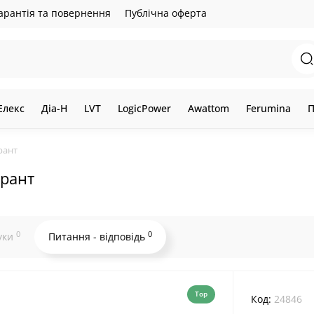
арантія та повернення
Публічна оферта
Елекс
Діа-Н
LVT
LogicPower
Awattom
Ferumina
П
рант
арант
0
0
уки
Питання - відповідь
Top
Код:
24846