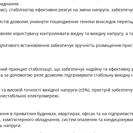
аднання.​
 мс), стабілізатор ефективно реагує на зміни напруги, забезпеч
истів дозволяє уникнути пошкодження техніки внаслідок перепа
оляє користувачу контролювати вхідну та вихідну напругу, а т
ідлогового встановлення забезпечує зручність розміщення при
ний принцип стабілізації, що забезпечує надійну та ефективну 
за допомогою реле дозволяє підтримувати стабільну вихідну 
 та високій точності вихідної напруги (±5%), пристрій забезпечу
нестабільної електромережі.​
ання в приватних будинках, квартирах, офісах та на підприємств
ки, комп'ютерного обладнання, систем опалення та кондиціонува
 напруги.​