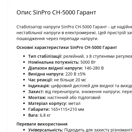
Опис SinPro СН-5000 Гарант
Стабілізатор напруги SinPro СН-5000 Гарант - це надійн
нестабільної напруги в електромережі. Цей пристрій з
пошкодження через перепади напруги.​
Основні характеристики SinPro СН-5000 Гарант
Тип стабілізації:
релейний, з 8 ступенями регулюв
Номінальна потужність:
5000 Вт​
Діапазон вхідної напруги:
140-280 В​
Вихідна напруга:
220 В ±5%​
Час реакції:
не більше 20 мс​
Індикація:
цифровий дисплей для вхідної та вихідн
Захист:
від перенапруги, зниження напруги, перег
Монтаж:
настінний або підлоговий​
Матеріал корпусу:
метал​
Габарити:
165×115×210 мм​
Вага:
6,8 кг​
Переваги використання
Універсальність:
Підходить для захисту різномані