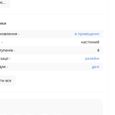
і...
ики
ановлення -
в приміщенні
 -
настінний
тупенів -
8
зації -
релейні
для -
дачі
ти все