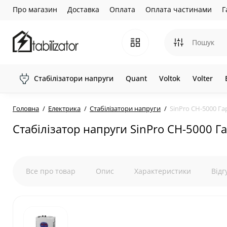
Про магазин
Доставка
Оплата
Оплата частинами
Г
Стабілізатори напруги
Quant
Voltok
Volter
Головна
Електрика
Стабілізатори напруги
SinPro СН-5000 Га
Стабілізатор напруги SinPro СН-5000 Г
Все про товар
Опис
Характеристики
Відг