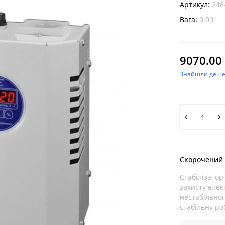
Артикул:
248
Вага:
0.00
9070.00 
Знайшли деш
Скорочений
Стабілізатор
захисту елек
нестабільної
стабільну ро