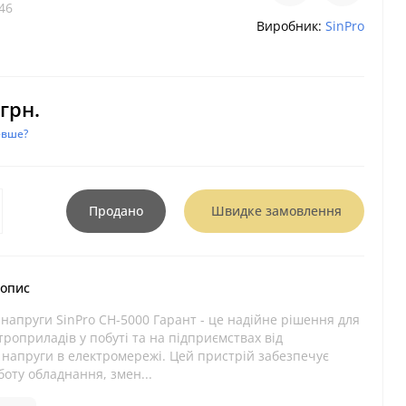
46
Виробник:
SinPro
грн.
евше?
Продано
Швидке замовлення
 опис
 напруги SinPro СН-5000 Гарант - це надійне рішення для
троприладів у побуті та на підприємствах від
 напруги в електромережі. Цей пристрій забезпечує
боту обладнання, змен...