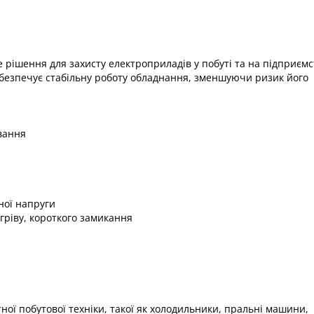
е рішення для захисту електроприладів у побуті та на підприємс
абезпечує стабільну роботу обладнання, зменшуючи ризик його
ання​
ої напруги​
ріву, короткого замикання​
тної побутової техніки, такої як холодильники, пральні машини,