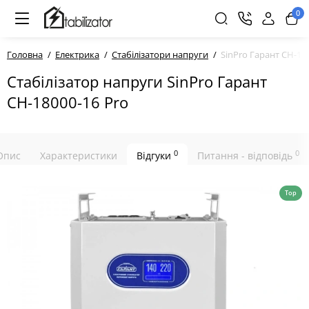
0
Головна
Електрика
Стабілізатори напруги
SinPro Гарант СН-18
Стабілізатор напруги SinPro Гарант
СН-18000-16 Pro
0
0
Опис
Характеристики
Відгуки
Питання - відповідь
Top