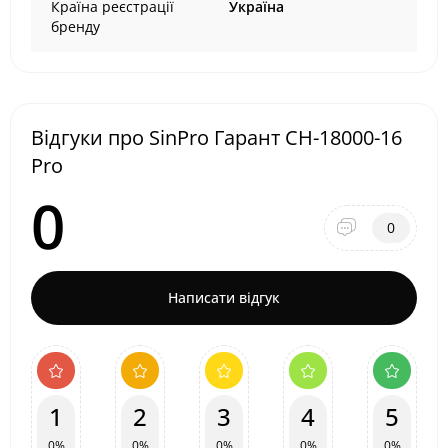
Країна реєстрації
Україна
бренду
Відгуки про SinPro Гарант СН-18000-16
Pro
0
0
Написати відгук
1
2
3
4
5
0%
0%
0%
0%
0%