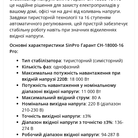
це надійне рішення для захисту електроприладів у
вашому домі, офісі чи на дачі від коливань напруги.
Завдяки тиристорній технології та 16 ступеням
автоматичного регулювання, цей пристрій забезпечує
стабільну роботу навіть при значних відхиленнях
вхідної напруги.​
Основні характеристики SinPro Гарант СН-18000-16
Pro:
Тип стабілізатора
: тиристорний (симісторний)​
Кількість фаз
: однофазний​
Максимальна потужність навантаження при
вхідній напрузі 220В
: 18 000 Вт​
Потужність навантаження у номінальному
діапазоні вхідної напруги
: 11 000 Вт​
Максимальний вхідний струм
: 80 А​
Номінальна вихідна напруга
: 220 В (діапазон
210-230 В)​
Точність вихідної напруги
: ±3%​
Діапазон вхідної напруги з точністю ±3%
: 136-
274 В​
Робочий діапазон вхідної напруги
: 94-287 В​