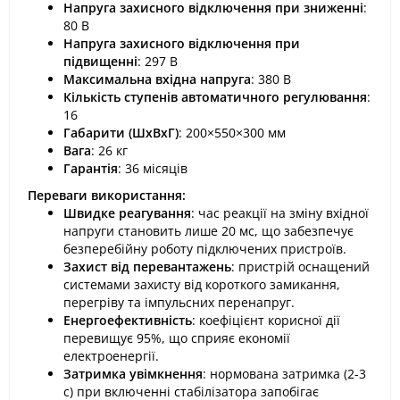
Напруга захисного відключення при зниженні
:
80 В​
Напруга захисного відключення при
підвищенні
: 297 В​
Максимальна вхідна напруга
: 380 В​
Кількість ступенів автоматичного регулювання
:
16​
Габарити (ШхВхГ)
: 200×550×300 мм​
Вага
: 26 кг​
Гарантія
: 36 місяців​
Переваги використання:
Швидке реагування
: час реакції на зміну вхідної
напруги становить лише 20 мс, що забезпечує
безперебійну роботу підключених пристроїв.​
Захист від перевантажень
: пристрій оснащений
системами захисту від короткого замикання,
перегріву та імпульсних перенапруг.​
Енергоефективність
: коефіцієнт корисної дії
перевищує 95%, що сприяє економії
електроенергії.​
Затримка увімкнення
: нормована затримка (2-3
с) при включенні стабілізатора запобігає