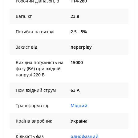
Робочий діапазон, В
114-280
Вага, кг
23.8
Похибка на виході
2.5 - 5%
Захист від
перегріву
Вихідна потужність на
15000
фазу (ВА) при вхідній
напрузі 220 В
Ном.вхідний струм
63 А
Трансформатор
Мідний
Країна виробник
Україна
Кількість фаз
однофазний