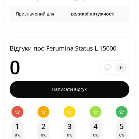
Призначений для
великої потужності
Відгуки про Ferumina Status L 15000
0
0
Написати відгук
1
2
3
4
5
0%
0%
0%
0%
0%