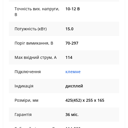
Точність вих. напруги,
10-12 В
В
Потужність (кВт)
15.0
Поріг вимикання, В
70-297
Max вхідний струм, А
114
Підключення
клемне
Індикація
дисплей
Розміри, мм
425(452) х 255 х 165
Гарантія
36 міс.