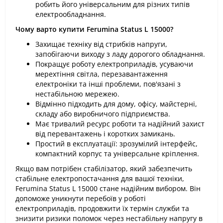
робить його універсальним для різних типів
електрообладнання.
Чому варто купити Ferumina Status L 15000?
Захищає техніку від стрибків напруги,
запобігаючи виходу з ладу дорогого обладнання.
Покращує роботу електроприладів, усуваючи
мерехтіння світла, перезавантаження
електроніки та інші проблеми, пов'язані з
нестабільною мережею.
Відмінно підходить для дому, офісу, майстерні,
складу або виробничого підприємства.
Має тривалий ресурс роботи та надійний захист
від перевантажень і коротких замикань.
Простий в експлуатації: зрозумілий інтерфейс,
компактний корпус та універсальне кріплення.
Якщо вам потрібен стабілізатор, який забезпечить
стабільне електропостачання для вашої техніки,
Ferumina Status L 15000 стане надійним вибором. Він
допоможе уникнути перебоїв у роботі
електроприладів, продовжити їх термін служби та
знизити ризики поломок через нестабільну напругу в