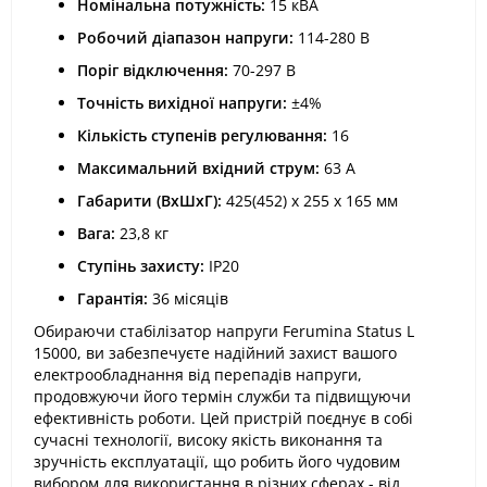
Номінальна потужність:
15 кВА
Робочий діапазон напруги:
114-280 В
Поріг відключення:
70-297 В
Точність вихідної напруги:
±4%
Кількість ступенів регулювання:
16
Максимальний вхідний струм:
63 А
Габарити (ВхШхГ):
425(452) х 255 х 165 мм
Вага:
23,8 кг
Ступінь захисту:
IP20
Гарантія:
36 місяців
Обираючи стабілізатор напруги Ferumina Status L
15000, ви забезпечуєте надійний захист вашого
електрообладнання від перепадів напруги,
продовжуючи його термін служби та підвищуючи
ефективність роботи. Цей пристрій поєднує в собі
сучасні технології, високу якість виконання та
зручність експлуатації, що робить його чудовим
вибором для використання в різних сферах - від