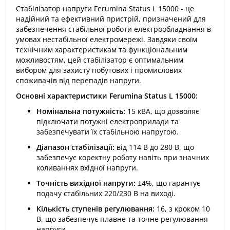
Стабілізатор напруги Ferumina Status L 15000 - це
надійний та ефективний пристрій, призначений для
забезпечення стабільної роботи електрообладнання в
умовах нестабільної електромережі. Завдяки своїм
технічним характеристикам та функціональним
можливостям, цей стабілізатор є оптимальним
вибором для захисту побутових і промислових
споживачів від перепадів напруги.
Основні характеристики Ferumina Status L 15000:
Номінальна потужність:
15 кВА, що дозволяє
підключати потужні електроприлади та
забезпечувати їх стабільною напругою.
Діапазон стабілізації:
від 114 В до 280 В, що
забезпечує коректну роботу навіть при значних
коливаннях вхідної напруги.
Точність вихідної напруги:
±4%, що гарантує
подачу стабільних 220/230 В на виході.
Кількість ступенів регулювання:
16, з кроком 10
В, що забезпечує плавне та точне регулювання
напруги.