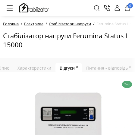
0
Головна
Електрика
Стабілізатори напруги
Ferumina Status L 15
Стабілізатор напруги Ferumina Status L
15000
0
0
Опис
Характеристики
Відгуки
Питання - відповідь
Top