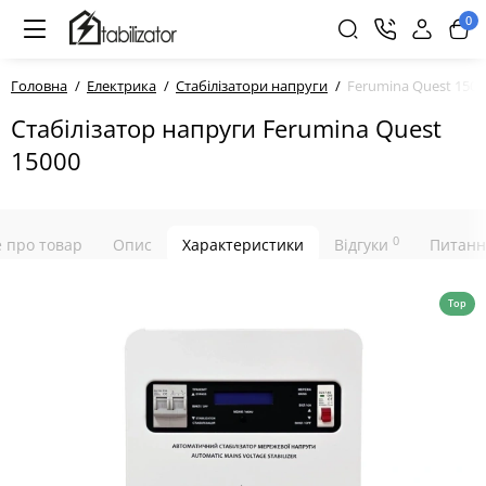
0
Головна
Електрика
Стабілізатори напруги
Ferumina Quest 1500
Стабілізатор напруги Ferumina Quest
15000
0
е про товар
Опис
Характеристики
Відгуки
Питанн
Top