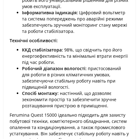
робить його універсальним рішенням для різних
умов експлуатації.
Інформативна індикація:
Цифровий вольтметр
та система попереджень про аварійні режими
забезпечують зручний моніторинг стану мережі
та роботи стабілізатора.
Технічні особливості:
ККД стабілізатора:
98%, що свідчить про його
енергоефективність та мінімальні втрати енергії
під час роботи.
Робочий діапазон вологості:
пристосований
для роботи в різних кліматичних умовах,
забезпечуючи стабільну роботу навіть при
підвищеній вологості.
Спосіб монтажу:
настінний, що дозволяє
зекономити простір та забезпечити зручне
розташування пристрою в приміщенні.
Ferumina Quest 15000 ідеально підходить для захисту
побутової техніки, комп'ютерного обладнання, систем
опалення та кондиціонування, а також промислового
устаткування. Він забезпечує стабільну роботу навіть у