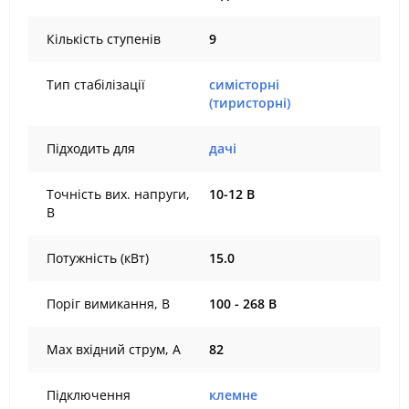
Кількість ступенів
9
Тип стабілізації
симісторні
(тиристорні)
Підходить для
дачі
Точність вих. напруги,
10-12 В
В
Потужність (кВт)
15.0
Поріг вимикання, В
100 - 268 В
Max вхідний струм, А
82
Підключення
клемне