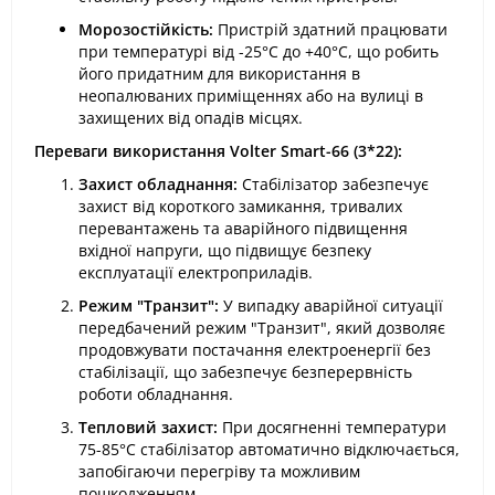
Морозостійкість:
Пристрій здатний працювати
при температурі від -25°С до +40°С, що робить
його придатним для використання в
неопалюваних приміщеннях або на вулиці в
захищених від опадів місцях.
Переваги використання Volter Smart-66 (3*22):
Захист обладнання:
Стабілізатор забезпечує
захист від короткого замикання, тривалих
перевантажень та аварійного підвищення
вхідної напруги, що підвищує безпеку
експлуатації електроприладів.
Режим "Транзит":
У випадку аварійної ситуації
передбачений режим "Транзит", який дозволяє
продовжувати постачання електроенергії без
стабілізації, що забезпечує безперервність
роботи обладнання.
Тепловий захист:
При досягненні температури
75-85°С стабілізатор автоматично відключається,
запобігаючи перегріву та можливим
пошкодженням.