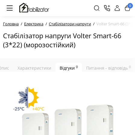
0
Головна
Електрика
Стабілізатори напруги
Volter Smart-66 (3*2
Стабілізатор напруги Volter Smart-66
(3*22) (морозостійкий)
0
0
Опис
Характеристики
Відгуки
Питання - відповідь