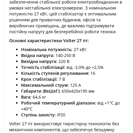
забезпечення стабільної роботи електрообладнання в
умовах нестабільної електромережі. З номінальною
потужністю 27 кВт, цей стабілізатор є оптимальним
рішенням для приватних будинків, офісів та
виробничих приміщень, де важливо підтримувати
постійну напругу для безперебійної роботи техніки.
Основні характеристики Volter 27 пт:
Номінальна потужність:
27 кВт
Вхідна напруга:
140-250 В
Вихідна напруга:
220 В
Точність стабілізації:
від -3,0% до +2,5%
Кількість ступенів регулювання:
16
Крок стабілізації:
7 В
Максимальний струм:
125 А
Габарити (ВхШхГ):
650х420х190 мм
Вага:
64,6 кг
Робочий температурний діапазон:
від +1°C до
+40°C
Ступінь захисту:
IP20
Volter 27 пт використовує тиристорну технологію без
механічних компонентів, що забезпечує безшумну