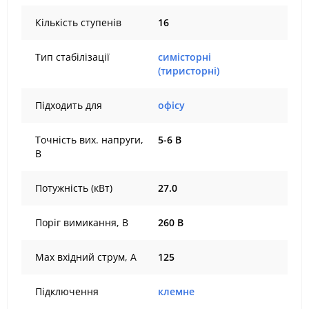
Кількість ступенів
16
Тип стабілізації
симісторні
(тиристорні)
Підходить для
офісу
Точність вих. напруги,
5-6 В
В
Потужність (кВт)
27.0
Поріг вимикання, В
260 В
Max вхідний струм, А
125
Підключення
клемне