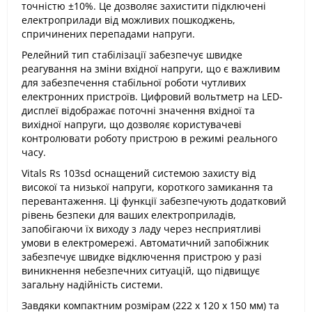
точністю ±10%. Це дозволяє захистити підключені
електроприлади від можливих пошкоджень,
спричинених перепадами напруги.
Релейний тип стабілізації забезпечує швидке
реагування на зміни вхідної напруги, що є важливим
для забезпечення стабільної роботи чутливих
електронних пристроїв. Цифровий вольтметр на LED-
дисплеї відображає поточні значення вхідної та
вихідної напруги, що дозволяє користувачеві
контролювати роботу пристрою в режимі реального
часу.
Vitals Rs 103sd оснащений системою захисту від
високої та низької напруги, короткого замикання та
перевантаження. Ці функції забезпечують додатковий
рівень безпеки для ваших електроприладів,
запобігаючи їх виходу з ладу через несприятливі
умови в електромережі. Автоматичний запобіжник
забезпечує швидке відключення пристрою у разі
виникнення небезпечних ситуацій, що підвищує
загальну надійність системи.
Завдяки компактним розмірам (222 х 120 х 150 мм) та