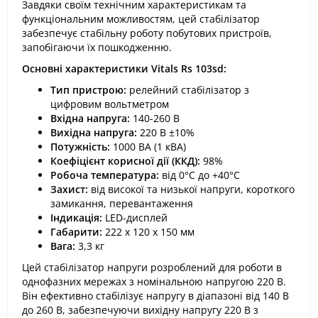
Завдяки своїм технічним характеристикам та
функціональним можливостям, цей стабілізатор
забезпечує стабільну роботу побутових пристроїв,
запобігаючи їх пошкодженню.
Основні характеристики Vitals Rs 103sd:
Тип пристрою:
релейний стабілізатор з
цифровим вольтметром
Вхідна напруга:
140-260 В
Вихідна напруга:
220 В ±10%
Потужність:
1000 ВА (1 кВА)
Коефіцієнт корисної дії (ККД):
98%
Робоча температура:
від 0°C до +40°C
Захист:
від високої та низької напруги, короткого
замикання, перевантаження
Індикація:
LED-дисплей
Габарити:
222 х 120 х 150 мм
Вага:
3,3 кг
Цей стабілізатор напруги розроблений для роботи в
однофазних мережах з номінальною напругою 220 В.
Він ефективно стабілізує напругу в діапазоні від 140 В
до 260 В, забезпечуючи вихідну напругу 220 В з