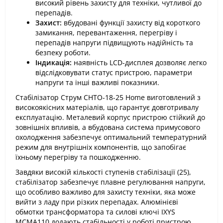
високий рівень захисту для техніки, чутливої до
перепадів.
Захист:
вбудовані функції захисту від короткого
замикання, перевантаження, перегріву і
перепадів напруги підвищують надійність та
безпеку роботи.
Індикація:
наявність LCD-дисплея дозволяє легко
відслідковувати статус пристрою, параметри
напруги та інші важливі показники.
Стабілізатор Струм СНТО-18-25 Home виготовлений з
високоякісних матеріалів, що гарантує довготривалу
експлуатацію. Металевий корпус пристрою стійкий до
зовнішніх впливів, а вбудована система примусового
охолодження забезпечує оптимальний температурний
режим для внутрішніх компонентів, що запобігає
їхньому перегріву та пошкодженню.
Завдяки високій кількості ступенів стабілізації (25),
стабілізатор забезпечує плавне регулювання напруги,
що особливо важливо для захисту техніки, яка може
вийти з ладу при різких перепадах. Алюмінієві
обмотки трансформатора та силові ключі IXYS
MCMA110 додають стабільності у роботі пристрою,