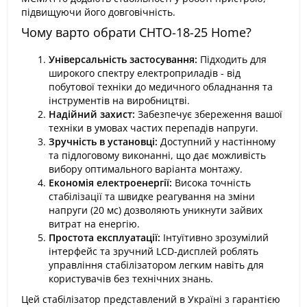
підвищуючи його довговічність.
Чому варто обрати СНТО-18-25 Home?
Універсальність застосування:
Підходить для
широкого спектру електроприладів - від
побутової техніки до медичного обладнання та
інструментів на виробництві.
Надійний захист:
Забезпечує збереження вашої
техніки в умовах частих перепадів напруги.
Зручність в установці:
Доступний у настінному
та підлоговому виконанні, що дає можливість
вибору оптимального варіанта монтажу.
Економія електроенергії:
Висока точність
стабілізації та швидке реагування на зміни
напруги (20 мс) дозволяють уникнути зайвих
витрат на енергію.
Простота експлуатації:
Інтуїтивно зрозумілий
інтерфейс та зручний LCD-дисплей роблять
управління стабілізатором легким навіть для
користувачів без технічних знань.
Цей стабілізатор представлений в Україні з гарантією