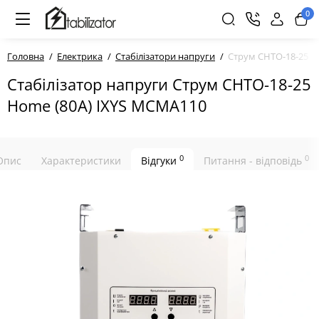
0
Головна
Електрика
Стабілізатори напруги
Струм СНТО-18-25 H
Стабілізатор напруги Струм СНТО-18-25
Home (80А) IXYS MCMA110
0
0
Опис
Характеристики
Відгуки
Питання - відповідь