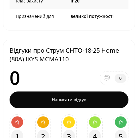
Клас захисту
IP20
Призначений для
великої потужності
Відгуки про Струм СНТО-18-25 Home
(80А) IXYS MCMA110
0
0
Написати відгук
1
2
3
4
5