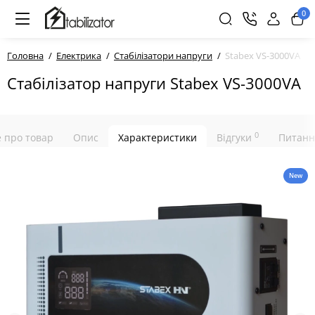
0
Головна
Електрика
Стабілізатори напруги
Stabex VS-3000VA
Стабілізатор напруги Stabex VS-3000VA
0
е про товар
Опис
Характеристики
Відгуки
Питанн
New