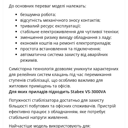
До основних переваг моделі належать:
безшумна робота;
відсутність механічного зносу контактів;
тривалий ресурс експлуатації;
стабільне електроживлення для чутливої техніки;
зменшення ризику виходу обладнання з ладу;
економія коштів на ремонті електроприладів;
простота встановлення та підключення;
автоматична система захисту від аварійних
режимів.
Симісторна технологія дозволяє уникнути характерних
для релейних систем клацань під час перемикання
ступенів стабілізації, що особливо важливо для
житлових приміщень та офісів.
Для яких приладів підходить Stabex VS-3000VA
Потужності стабілізатора достатньо для захисту
більшості побутових та офісних споживачів. Пристрій
ефективно працює з обладнанням, яке потребує
стабільної напруги живлення.
Найчастіше модель використовують для: