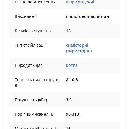
Місце встановлення
в приміщенні
Виконання
підлогово-настінний
Кількість ступенів
16
Тип стабілізації
симісторні
(тиристорні)
Підходить для
котла
Точність вих. напруги,
8-10 В
В
Потужність (кВт)
3.5
Поріг вимикання, В
90-310
Max вхідний струм, А
16