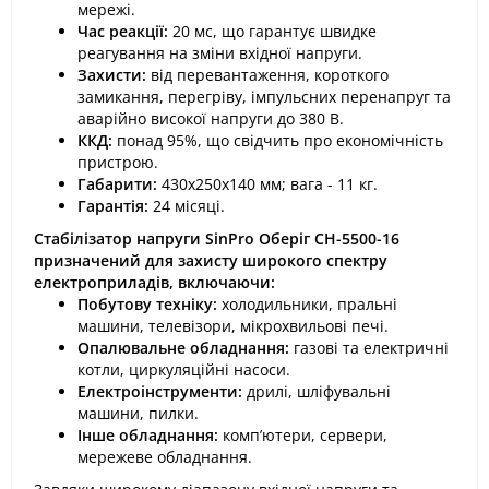
мережі.
Час реакції:
20 мс, що гарантує швидке
реагування на зміни вхідної напруги.
Захисти:
від перевантаження, короткого
замикання, перегріву, імпульсних перенапруг та
аварійно високої напруги до 380 В.
ККД:
понад 95%, що свідчить про економічність
пристрою.
Габарити:
430х250х140 мм; вага - 11 кг.
Гарантія:
24 місяці.
Стабілізатор напруги SinPro Оберіг СН-5500-16
призначений для захисту широкого спектру
електроприладів, включаючи:
Побутову техніку:
холодильники, пральні
машини, телевізори, мікрохвильові печі.
Опалювальне обладнання:
газові та електричні
котли, циркуляційні насоси.
Електроінструменти:
дрилі, шліфувальні
машини, пилки.
Інше обладнання:
комп’ютери, сервери,
мережеве обладнання.