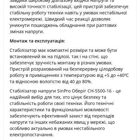
Завдяки широкому діапазону вхідної напруги та
високій точності стабілізації, цей пристрій забезпечує
стабільну роботу техніки навіть у умовах нестабільної
електромережі. Швидкий час реакції дозволяє
уникнути пошкоджень обладнання при раптових
змінах напруги.
Монтаж та експлуатація:
Стабілізатор має компактні розміри та може бути
встановлений як на підлозі, так і на стіні, що
забезпечує зручність монтажу в різних умовах.
Пристрій розрахований на безперервну цілодобову
роботу в приміщеннях з температурою від +5 до +40ºС
та відносною вологістю від 40 до 80%.
Стабілізатор напруги SinPro Оберіг СН-5500-16 - це
надійний вибір для тих, хто цінує безпеку та
стабільність роботи своєї техніки. Його технічні
характеристики та функціональні можливості
забезпечують ефективний захист від перепадів
напруги та інших небажаних явищ у мережі, що
особливо актуально в умовах нестабільного
електропостачання.