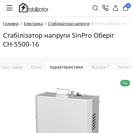
0
Головна
Електрика
Стабілізатори напруги
SinPro Оберіг СН-55
Стабілізатор напруги SinPro Оберіг
СН-5500-16
0
е про товар
Опис
Характеристики
Відгуки
Питанн
Top