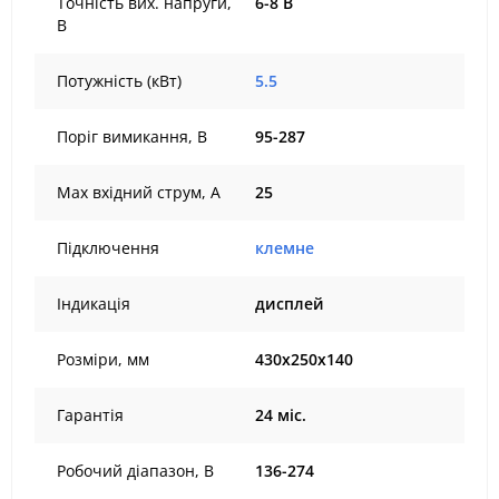
Точність вих. напруги,
6-8 В
В
Потужність (кВт)
5.5
Поріг вимикання, В
95-287
Max вхідний струм, А
25
Підключення
клемне
Індикація
дисплей
Розміри, мм
430х250х140
Гарантія
24 міс.
Робочий діапазон, В
136-274