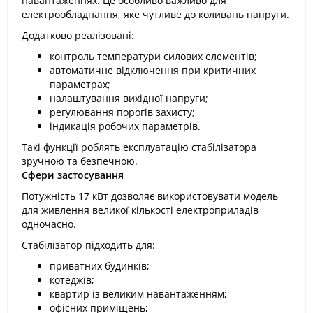
навантаженнях. Це особливо важливо для
електрообладнання, яке чутливе до коливань напруги.
Додатково реалізовані:
контроль температури силових елементів;
автоматичне відключення при критичних
параметрах;
налаштування вихідної напруги;
регулювання порогів захисту;
індикація робочих параметрів.
Такі функції роблять експлуатацію стабілізатора
зручною та безпечною.
Сфери застосування
Потужність 17 кВт дозволяє використовувати модель
для живлення великої кількості електроприладів
одночасно.
Стабілізатор підходить для:
приватних будинків;
котеджів;
квартир із великим навантаженням;
офісних приміщень;