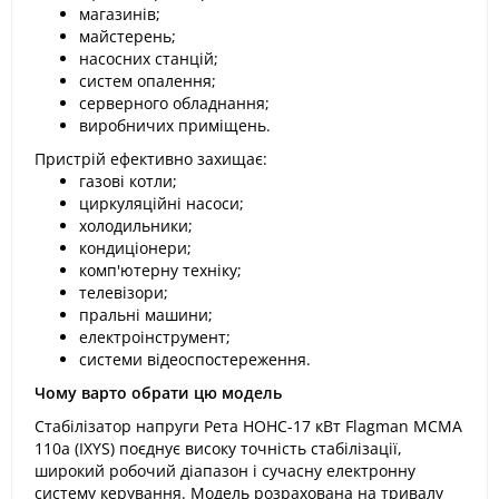
магазинів;
майстерень;
насосних станцій;
систем опалення;
серверного обладнання;
виробничих приміщень.
Пристрій ефективно захищає:
газові котли;
циркуляційні насоси;
холодильники;
кондиціонери;
комп'ютерну техніку;
телевізори;
пральні машини;
електроінструмент;
системи відеоспостереження.
Чому варто обрати цю модель
Стабілізатор напруги Рета НОНС-17 кВт Flagman MCMA
110a (IXYS) поєднує високу точність стабілізації,
широкий робочий діапазон і сучасну електронну
систему керування. Модель розрахована на тривалу