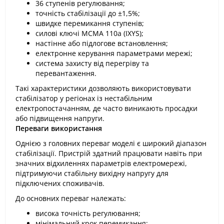
36 ступенів регулювання;
точність стабілізації до ±1,5%;
швидке перемикання ступенів;
силові ключі MCMA 110a (IXYS);
настінне або підлогове встановлення;
електронне керування параметрами мережі;
система захисту від перегріву та
перевантаження.
Такі характеристики дозволяють використовувати
стабілізатор у регіонах із нестабільним
електропостачанням, де часто виникають просадки
або підвищення напруги.
Переваги використання
Однією з головних переваг моделі є широкий діапазон
стабілізації. Пристрій здатний працювати навіть при
значних відхиленнях параметрів електромережі,
підтримуючи стабільну вихідну напругу для
підключених споживачів.
До основних переваг належать:
висока точність регулювання;
мінімальний крок перемикання;