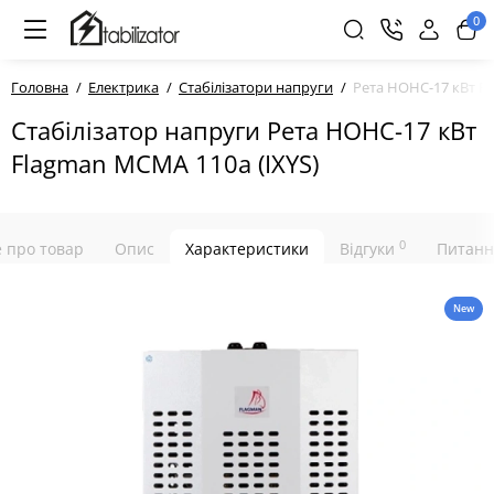
0
Головна
Електрика
Стабілізатори напруги
Рета НОНС-17 кВт Fl
Стабілізатор напруги Рета НОНС-17 кВт
Flagman MCMA 110a (IXYS)
0
е про товар
Опис
Характеристики
Відгуки
Питанн
New