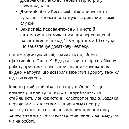
дозволяють легко встановити пристрій у
зручному місці.
Довговічність:
Високоякісні компоненти та
сучасні технології гарантують тривалий термін
служби.
Захист від перевантажень:
Пристрій
автоматично вимикається при перевищенні
навантаження понад 125% протягом 10 секунд,
що забезпечує додаткову безпеку.
Багато користувачів відзначають надійність та
ефективність Quant-9. Відгуки свідчать про стабільну
роботу пристрою навіть при значних коливаннях
вхідної напруги, що дозволяє захистити дорогу техніку
від пошкоджень.
Інверторний стабілізатор напруги Quant-9 - це
надійне рішення для тих, хто цінує безпеку та
стабільність у використанні електроприладів. Завдяки
передовим технологіям та широкому спектру
застосування, він стане незамінним помічником у
забезпеченні якісного електроживлення у вашому домі
чи на роботі.