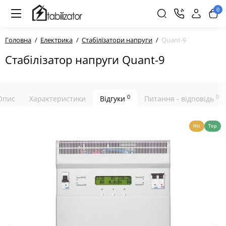
0
Головна
Електрика
Стабілізатори напруги
Quant-9
Стабілізатор напруги Quant-9
0
0
Опис
Характеристики
Відгуки
Питання - відповідь
Hit
Top