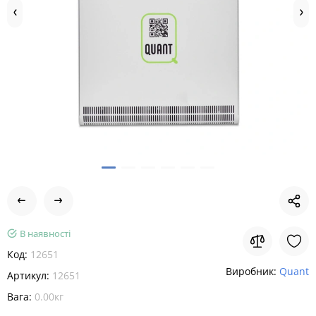
В наявності
Код:
12651
Виробник:
Quant
Артикул:
12651
Вага:
0.00кг