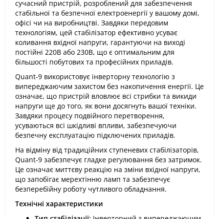
сучасний пристрій, розроблений для забезпечення
стабільної та безпечної електроенергії у вашому домі,
офісі чи на виробництві. Завдяки передовим
технологіям, цей стабілізатор ефективно усуває
коливання вхідної напруги, гарантуючи на виході
постійні 220В або 230В, що є оптимальним для
більшості побутових та професійних приладів.
Quant-9 використовує інверторну технологію з
випереджаючим захистом без накопичення енергії. Це
означає, що пристрій вловлює всі стрибки та викиди
напруги ще до того, як вони досягнуть вашої техніки.
Завдяки процесу подвійного перетворення,
усуваються всі шкідливі впливи, забезпечуючи
безпечну експлуатацію підключених приладів.
На відміну від традиційних ступеневих стабілізаторів,
Quant-9 забезпечує гладке регулювання без затримок.
Це означає миттєву реакцію на зміни вхідної напруги,
що запобігає мерехтінню ламп та забезпечує
безперебійну роботу чутливого обладнання.
Технічні характеристики
Тип стабілізації:
Інверторний з випереджаючим