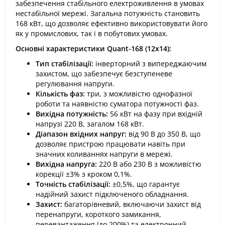
забезпечення стабільного електроживлення в умовах
нестабільної мережі. Загальна потужність становить
168 кВт, що дозволяє ефективно використовувати його
як у промислових, так і в побутових умовах.
Основні характеристики Quant-168 (12х14):
Тип стабілізації:
інверторний з випереджаючим
захистом, що забезпечує безступеневе
регулювання напруги.
Кількість фаз:
три, з можливістю однофазної
роботи та наявністю суматора потужності фаз.
Вихідна потужність:
56 кВт на фазу при вхідній
напрузі 220 В, загалом 168 кВт.
Діапазон вхідних напруг:
від 90 В до 350 В, що
дозволяє пристрою працювати навіть при
значних коливаннях напруги в мережі.
Вихідна напруга:
220 В або 230 В з можливістю
корекції ±3% з кроком 0,1%.
Точність стабілізації:
±0,5%, що гарантує
надійний захист підключеного обладнання.
Захист:
багаторівневий, включаючи захист від
перенапруги, короткого замикання,
перевантаження (до 200%) та електронний