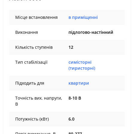
Місце встановлення
в приміщенні
Виконання
підлогово-настінний
Кількість ступенів
12
Тип стабілізації
симісторні
(тиристорні)
Підходить для
квартири
Точність вих. напруги,
8-10 В
В
Потужність (кВт)
6.0
Поріг вимикання, В
80-277