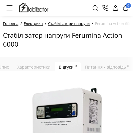
0
Головна
Електрика
Стабілізатори напруги
Ferumina Action 600
Стабілізатор напруги Ferumina Action
6000
0
0
Опис
Характеристики
Відгуки
Питання - відповідь