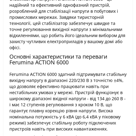
надійний та ефективний однофазний пристрій,
розроблений для стабілізації напруги в побутових і
промислових мережах. Завдяки тиристорній
технології, цей стабілізатор забезпечує швидке та
точне регулювання вихідної напруги з мінімальними
відхиленнями, що робить його ідеальним вибором для
захисту чутливих електроприладів у вашому домі або
офісі.
Основні характеристики та переваги
Ferumina ACTION 6000
Ferumina ACTION 6000 здатний підтримувати стабільну
вихідну напругу в діапазоні 220/230 В з точністю ±4%,
що дозволяє ефективно працювати навіть при
нестабільних умовах у мережі. Пристрій функціонує в
широкому діапазоні вхідної напруги - від 134 до 260 В -
і має 12 ступенів регулювання з кроком 10 В, що
гарантує плавну корекцію рівня напруги. Висока
номінальна потужність у 6 кВА (до 6,4 кВА у піковому
режимі) забезпечує стабільну роботу підключених
пристроїв навіть при високих навантаженнях​.