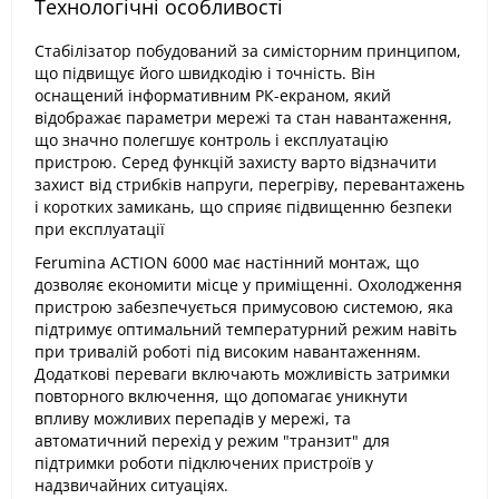
Технологічні особливості
Стабілізатор побудований за симісторним принципом,
що підвищує його швидкодію і точність. Він
оснащений інформативним РК-екраном, який
відображає параметри мережі та стан навантаження,
що значно полегшує контроль і експлуатацію
пристрою. Серед функцій захисту варто відзначити
захист від стрибків напруги, перегріву, перевантажень
і коротких замикань, що сприяє підвищенню безпеки
при експлуатації​
Ferumina ACTION 6000 має настінний монтаж, що
дозволяє економити місце у приміщенні. Охолодження
пристрою забезпечується примусовою системою, яка
підтримує оптимальний температурний режим навіть
при тривалій роботі під високим навантаженням.
Додаткові переваги включають можливість затримки
повторного включення, що допомагає уникнути
впливу можливих перепадів у мережі, та
автоматичний перехід у режим "транзит" для
підтримки роботи підключених пристроїв у
надзвичайних ситуаціях​.