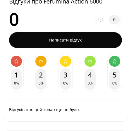
Відгуки про Ferumina Action 6000
0
0
Написати відгук
1
2
3
4
5
0%
0%
0%
0%
0%
Відгуків про цей товар ще не було.