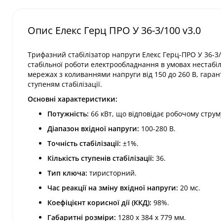
Опис Елекс Герц ПРО У 36-3/100 v3.0
Трифазний стабілізатор напруги Елекс Герц-ПРО У 36-3/
стабільної роботи електрообладнання в умовах нестабі
мережах з коливаннями напруги від 150 до 260 В, гаран
ступеням стабілізації.
Основні характеристики:
Потужність:
66 кВт, що відповідає робочому струму
Діапазон вхідної напруги:
100-280 В.
Точність стабілізації:
±1%.
Кількість ступенів стабілізації:
36.
Тип ключа:
тиристорний.
Час реакції на зміну вхідної напруги:
20 мс.
Коефіцієнт корисної дії (ККД):
98%.
Габаритні розміри:
1280 х 384 х 779 мм.