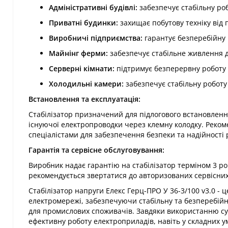
Адміністративні будівлі:
забезпечує стабільну роб
Приватні будинки:
захищає побутову техніку від 
Виробничі підприємства:
гарантує безперебійну 
Майнінг ферми:
забезпечує стабільне живлення 
Серверні кімнати:
підтримує безперервну роботу 
Холодильні камери:
забезпечує стабільну роботу
Встановлення та експлуатація:
Стабілізатор призначений для підлогового встановлен
існуючої електропроводки через клемну колодку. Реко
спеціалістами для забезпечення безпеки та надійності
Гарантія та сервісне обслуговування:
Виробник надає гарантію на стабілізатор терміном 3 ро
рекомендується звертатися до авторизованих сервісних
Стабілізатор напруги Елекс Герц-ПРО У 36-3/100 v3.0 - 
електромережі, забезпечуючи стабільну та безперебійн
для промислових споживачів. Завдяки використанню суч
ефективну роботу електроприладів, навіть у складних 