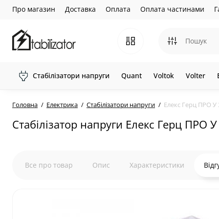
Про магазин
Доставка
Оплата
Оплата частинами
Г
Стабілізатори напруги
Quant
Voltok
Volter
Головна
Електрика
Стабілізатори напруги
Елекс Герц ПРО У 
Стабілізатор напруги Елекс Герц ПРО У 
Все про товар
Опис
Характеристики
Відг