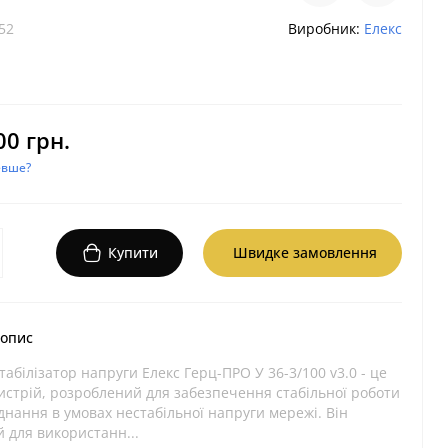
52
Виробник:
Елекс
00 грн.
евше?
Купити
Швидке замовлення
 опис
абілізатор напруги Елекс Герц-ПРО У 36-3/100 v3.0 - це
истрій, розроблений для забезпечення стабільної роботи
нання в умовах нестабільної напруги мережі. Він
 для використанн...