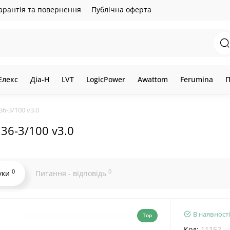
арантія та повернення
Публічна оферта
Елекс
Діа-Н
LVT
LogicPower
Awattom
Ferumina
П
36-3/100 v3.0
36-3/100 v3.0
0
0
уки
Питання - відповідь
В наявності
Top
Код:
11152