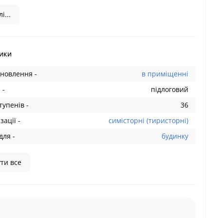
і...
ики
ановлення -
в приміщенні
 -
підлоговий
тупенів -
36
зації -
симісторні (тиристорні)
для -
будинку
ти все