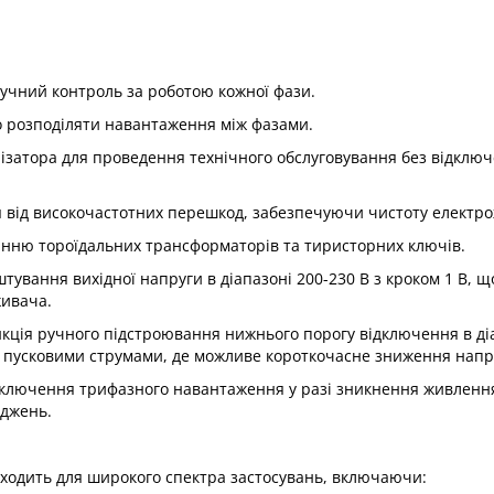
учний контроль за роботою кожної фази.
 розподіляти навантаження між фазами.
лізатора для проведення технічного обслуговування без відклю
від високочастотних перешкод, забезпечуючи чистоту електр
анню тороїдальних трансформаторів та тиристорних ключів.
ування вихідної напруги в діапазоні 200-230 В з кроком 1 В, щ
живача.
кція ручного підстроювання нижнього порогу відключення в ді
и пусковими струмами, де можливе короткочасне зниження напр
дключення трифазного навантаження у разі зникнення живлення
оджень.
ідходить для широкого спектра застосувань, включаючи: