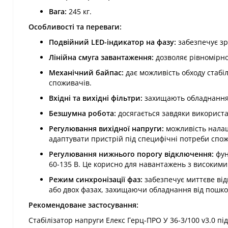
Вага:
245 кг.
Особливості та переваги:
Подвійний LED-індикатор на фазу:
забезпечує зр
Лінійна смуга завантаження:
дозволяє рівномірно
Механічний байпас:
дає можливість обходу стабі
споживачів.
Вхідні та вихідні фільтри:
захищають обладнання 
Безшумна робота:
досягається завдяки використ
Регулювання вихідної напруги:
можливість налашт
адаптувати пристрій під специфічні потреби спо
Регулювання нижнього порогу відключення:
фун
60-135 В. Це корисно для навантажень з високим
Режим синхронізації фаз:
забезпечує миттєве ві
або двох фазах, захищаючи обладнання від пошк
Рекомендоване застосування:
Стабілізатор напруги Елекс Герц-ПРО У 36-3/100 v3.0 п