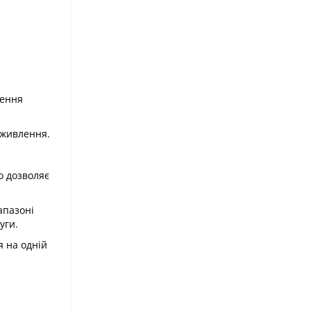
чення
оживлення.
о дозволяє
апазоні
уги.
 на одній