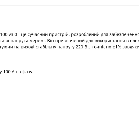
100 v3.0 - це сучасний пристрій, розроблений для забезпеченн
льної напруги мережі. Він призначений для використання в ел
туючи на виході стабільну напругу 220 В з точністю ±1% завдяк
 100 А на фазу.