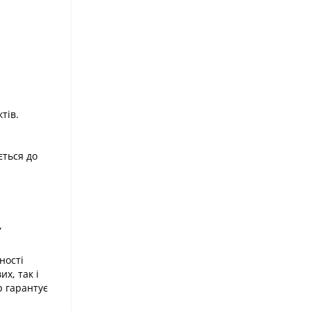
тів.
ється до
,
ності
х, так і
р гарантує