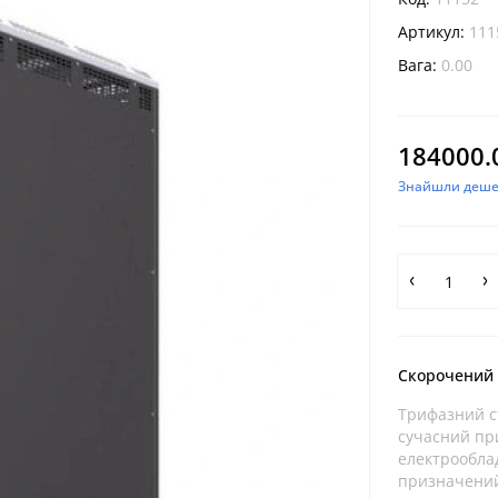
Артикул:
111
Вага:
0.00
184000.
Знайшли деш
Скорочений
Трифазний ст
сучасний пр
електрооблад
призначений