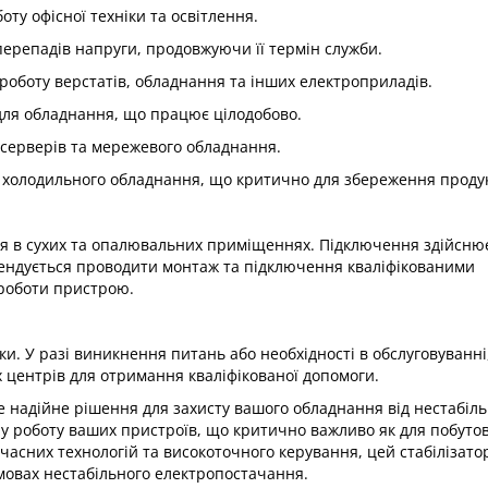
оту офісної техніки та освітлення.
перепадів напруги, продовжуючи її термін служби.
роботу верстатів, обладнання та інших електроприладів.
для обладнання, що працює цілодобово.
серверів та мережевого обладнання.
 холодильного обладнання, що критично для збереження продук
ня в сухих та опалювальних приміщеннях. Підключення здійсню
мендується проводити монтаж та підключення кваліфікованими
 роботи пристрою.
ки. У разі виникнення питань або необхідності в обслуговуванні
 центрів для отримання кваліфікованої допомоги.
це надійне рішення для захисту вашого обладнання від нестабіль
у роботу ваших пристроїв, що критично важливо як для побутови
асних технологій та високоточного керування, цей стабілізато
умовах нестабільного електропостачання.