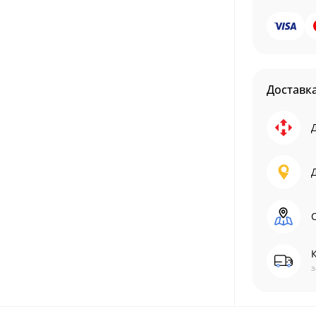
Доставк
С
з