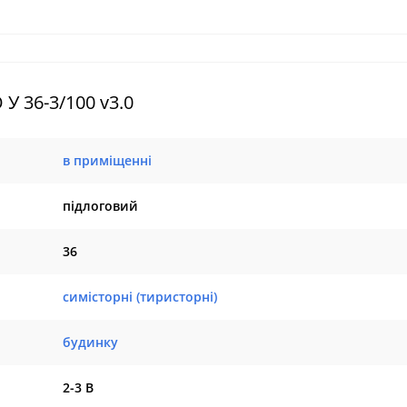
У 36-3/100 v3.0
в приміщенні
підлоговий
36
симісторні (тиристорні)
будинку
2-3 В