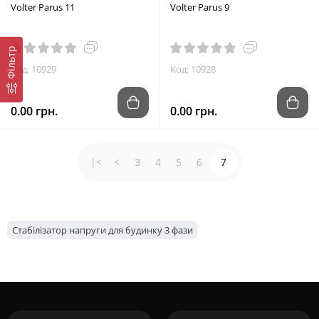
Volter Parus 11
Volter Parus 9
Фільтр
Код: 10929
Код: 10928
0.00 грн.
0.00 грн.
|<
<
3
4
5
6
7
Стабілізатор напруги для будинку 3 фази