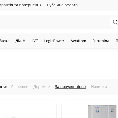
арантія та повернення
Публічна оферта
Елекс
Діа-Н
LVT
LogicPower
Awattom
Ferumina
П
ня:
Дешевше
Дорожче
За популярністю
Новинки