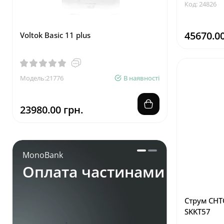
Код: 24826
45670.00
Voltok Basic 11 plus
Volter Sma
Модель:21776
В наявності
Модель:109
23980.00 грн.
58740.00
MonoBank
Оплата частинами
Струм СНТО
SKKT57