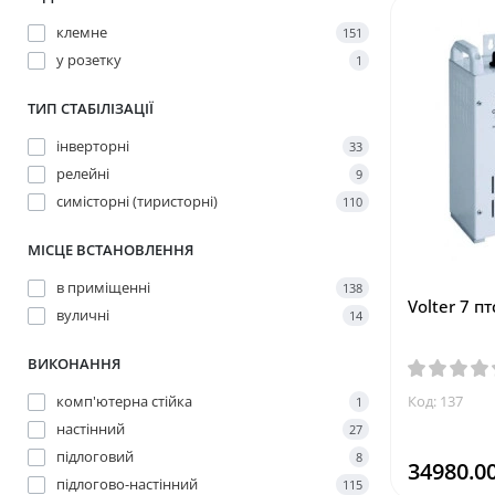
клемне
151
у розетку
1
ТИП СТАБІЛІЗАЦІЇ
інверторні
33
релейні
9
симісторні (тиристорні)
110
МІСЦЕ ВСТАНОВЛЕННЯ
в приміщенні
138
Volter 7 п
вуличні
14
ВИКОНАННЯ
комп'ютерна стійка
Код: 137
1
настінний
27
підлоговий
8
34980.00
підлогово-настінний
115