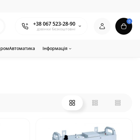
0
+38 067 523-28-90
дзвінки безкоштовні
ромАвтоматика
Інформація