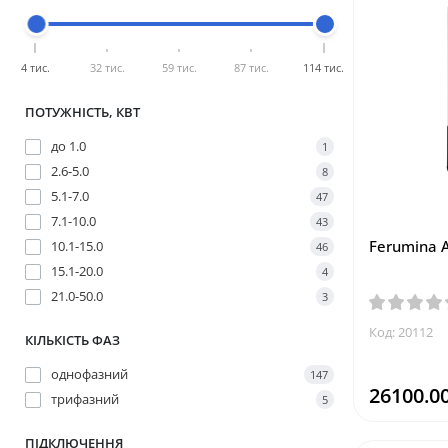
4 тис.
32 тис.
59 тис.
87 тис.
114 тис.
ПОТУЖНІСТЬ, КВТ
до 1.0
1
2.6-5.0
8
5.1-7.0
47
7.1-10.0
43
Ferumina A
10.1-15.0
46
15.1-20.0
4
21.0-50.0
3
Код: 20112
КІЛЬКІСТЬ ФАЗ
однофазний
147
26100.00
трифазний
5
ПІДКЛЮЧЕННЯ