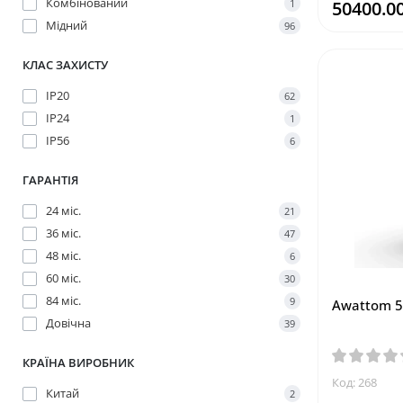
Комбінований
1
50400.00
Мідний
96
КЛАС ЗАХИСТУ
IP20
62
IP24
1
IP56
6
ГАРАНТІЯ
24 міс.
21
36 міс.
47
48 міс.
6
60 міс.
30
84 міс.
9
Awattom 5
Довічна
39
КРАЇНА ВИРОБНИК
Код: 268
Китай
2