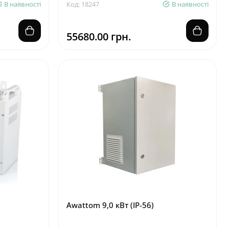
В наявності
Код: 18247
В наявності
55680.00 грн.
Awattom New Silver 9.0 кВт
В наявності
Модель:14904
В наявності
17850.00 грн.
Awattom 9,0 кВт (IP-56)