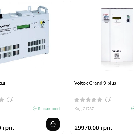
тсш
Voltok Grand 9 plus
В наявності
Код: 21787
 грн.
29970.00 грн.