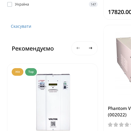
Україна
147
17820.00
Скасувати
Рекомендуємо
Hit
Top
Hit
Top
Phantom V
(002022)