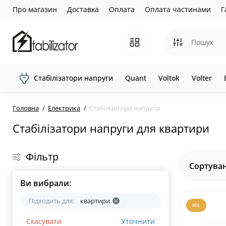
Про магазин
Доставка
Оплата
Оплата частинами
Г
Стабілізатори напруги
Quant
Voltok
Volter
Головна
Електрика
Стабілізатори напруги
Стабілізатори напруги для квартири
Фільтр
Сортуван
Ви вибрали:
Підходить для:
квартири
Hit
Скасувати
Уточнити