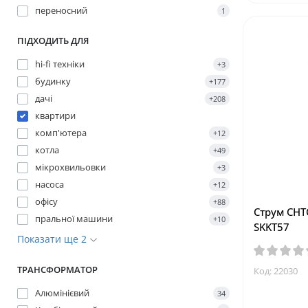
переносний
1
ПІДХОДИТЬ ДЛЯ
hi-fi техніки
+3
будинку
+177
дачі
+208
квартири
комп'ютера
+12
котла
+49
мікрохвильовки
+3
насоса
+12
офісу
+88
Струм СНТО
пральної машини
+10
SKKT57
Показати ще 2
ТРАНСФОРМАТОР
Код: 22030
Алюмінієвий
34