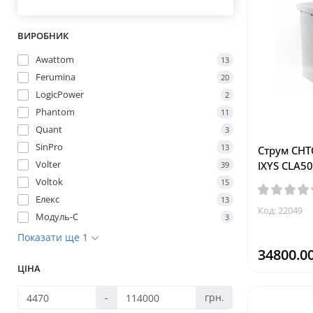
ВИРОБНИК
Awattom
13
Ferumina
20
LogicPower
2
Phantom
11
Quant
3
SinPro
13
Струм СНТ
Volter
IXYS CLA50
39
Voltok
15
Елекс
13
Код: 22049
Модуль-С
3
Показати ще 1
34800.00
ЦІНА
-
грн.