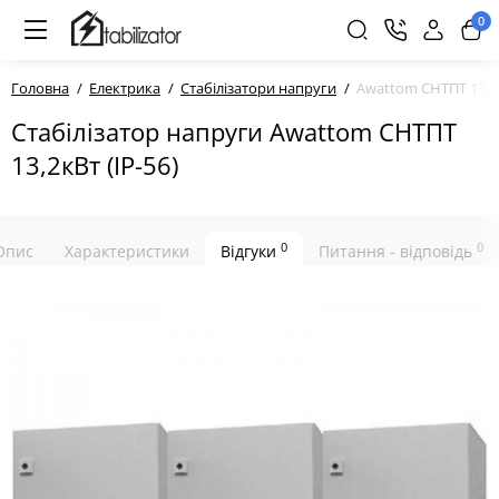
0
Головна
Електрика
Стабілізатори напруги
Awattom СНТПТ 13,2к
Стабілізатор напруги Awattom СНТПТ
13,2кВт (IP-56)
0
0
Опис
Характеристики
Відгуки
Питання - відповідь