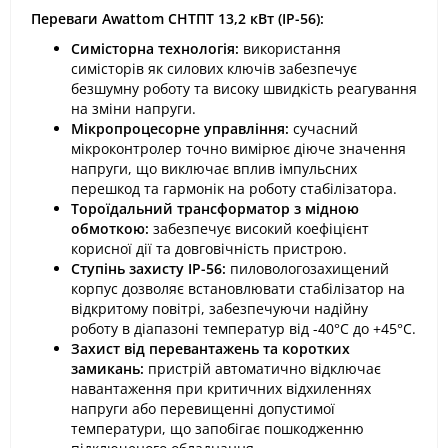
Переваги Awattom СНТПТ 13,2 кВт (IP-56):
Симісторна технологія:
використання
симісторів як силових ключів забезпечує
безшумну роботу та високу швидкість реагування
на зміни напруги.
Мікропроцесорне управління:
сучасний
мікроконтролер точно вимірює діюче значення
напруги, що виключає вплив імпульсних
перешкод та гармонік на роботу стабілізатора.
Тороїдальний трансформатор з мідною
обмоткою:
забезпечує високий коефіцієнт
корисної дії та довговічність пристрою.
Ступінь захисту IP-56:
пиловологозахищений
корпус дозволяє встановлювати стабілізатор на
відкритому повітрі, забезпечуючи надійну
роботу в діапазоні температур від -40°C до +45°C.
Захист від перевантажень та коротких
замикань:
пристрій автоматично відключає
навантаження при критичних відхиленнях
напруги або перевищенні допустимої
температури, що запобігає пошкодженню