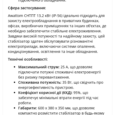
підключеного обладнання.
Сфера застосування:
Awattom СНТПТ 13,2 кВт (IP-56) ідеально підходить для
захисту електрообладнання в приватних будинках,
офісах, виробничих приміщеннях та інших об'єктах, де
необхідно забезпечити стабільне електроживлення.
Завдяки високій потужності та надійному захисту, цей
стабілізатор здатен обслуговувати різноманітні
електроприлади, включаючи системи опалення,
кондиціонування, освітлення та інше обладнання.
Технічні особливості:
Максимальний струм:
25 А, що дозволяє
підключати потужні споживачі електроенергії
без ризику перевантаження.
Споживана потужність:
35 Вт, що свідчить про
енергоефективність пристрою.
Коефіцієнт корисної дії (ККД):
95%, що
забезпечує мінімальні втрати енергії під час
роботи.
Габарити:
600 x 380 x 350 мм, що дозволяє
компактно розмістити стабілізатор в будь-якому